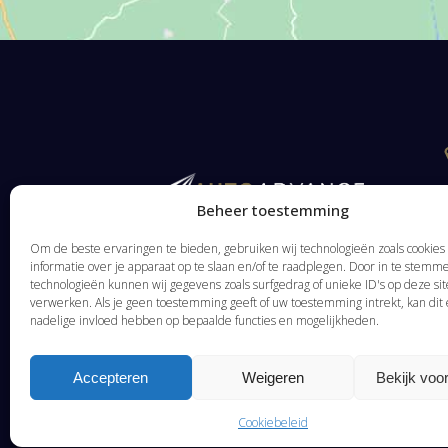
Beheer toestemming
Om de beste ervaringen te bieden, gebruiken wij technologieën zoals cookie
informatie over je apparaat op te slaan en/of te raadplegen. Door in te stem
technologieën kunnen wij gegevens zoals surfgedrag of unieke ID's op deze sit
verwerken. Als je geen toestemming geeft of uw toestemming intrekt, kan dit
nadelige invloed hebben op bepaalde functies en mogelijkheden.
Accepteren
Weigeren
Bekijk voo
Cookiebeleid