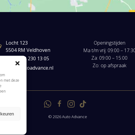
Locht 123
Openingstijden
5504 RM Veldhoven
Ma t/m vrij: 09:00 – 17:3
Za: 09:00 – 15:00
+31(0) 40 230 13 05
Zo: op afspraak
mail@autoadvance.nl
s om
men met deze
Klik om marketing cookies te accepteren en
e
 een
deze inhoud in te schakelen
rkeuren
© 2026 Auto Advance