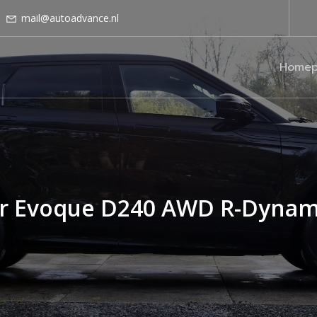
mail@autoadvance.nl
Homep
r Evoque D240 AWD R-Dynam