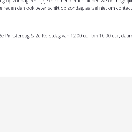
rustig op zondag een kijkje te komen nemen bieden we de mogeli
e reden dan ook beter schikt op zondag, aarzel niet om contact
e Pinksterdag & 2e Kerstdag van 12.00 uur t/m 16.00 uur, daar