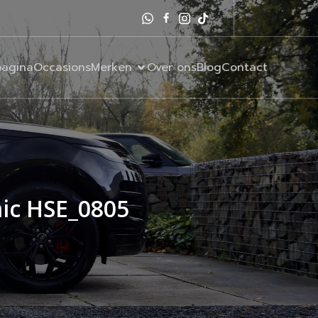
agina
Occasions
Merken
Over ons
Blog
Contact
ic HSE_0805