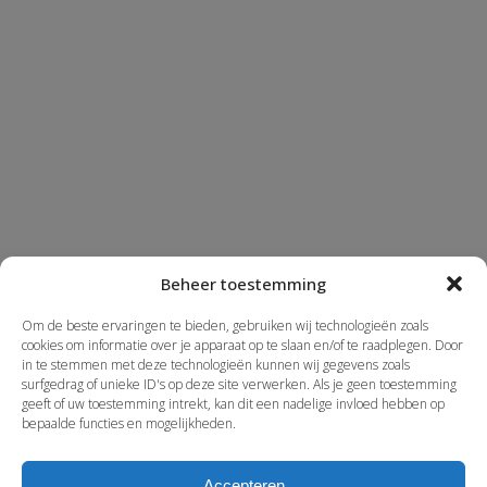
Beheer toestemming
Om de beste ervaringen te bieden, gebruiken wij technologieën zoals
cookies om informatie over je apparaat op te slaan en/of te raadplegen. Door
in te stemmen met deze technologieën kunnen wij gegevens zoals
surfgedrag of unieke ID's op deze site verwerken. Als je geen toestemming
geeft of uw toestemming intrekt, kan dit een nadelige invloed hebben op
bepaalde functies en mogelijkheden.
Accepteren