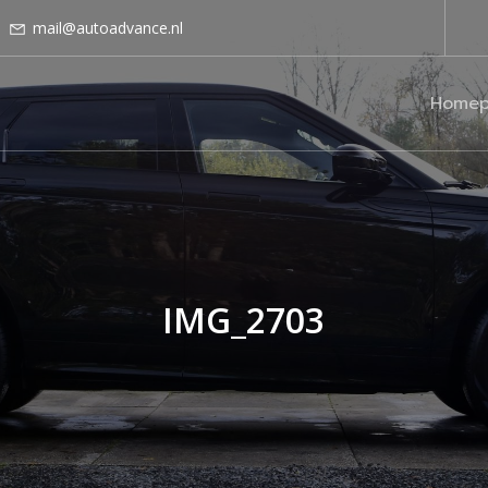
mail@autoadvance.nl
Homep
IMG_2703