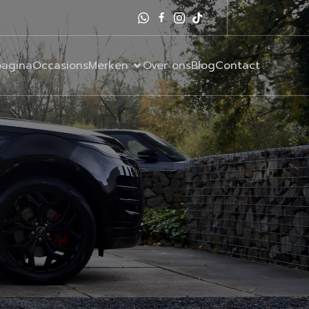
agina
Occasions
Merken
Over ons
Blog
Contact