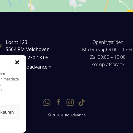
Locht 123
Openingstijden
5504 RM Veldhoven
Ma t/m vrij: 09:00 – 17:3
Za: 09:00 – 15:00
+31(0) 40 230 13 05
Zo: op afspraak
mail@autoadvance.nl
s om
men met deze
Klik om marketing cookies te accepteren en
e
 een
deze inhoud in te schakelen
rkeuren
© 2026 Auto Advance