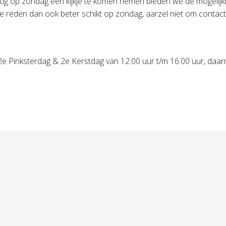
rustig op zondag een kijkje te komen nemen bieden we de mogeli
e reden dan ook beter schikt op zondag, aarzel niet om contact
e Pinksterdag & 2e Kerstdag van 12.00 uur t/m 16.00 uur, daar