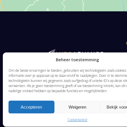
Beheer toestemming
Om de beste ervaringen te bieden, gebruiken wij technologieën zoals cookie
informatie over je apparaat op te slaan en/of te raadplegen. Door in te stem
technologieën kunnen wij gegevens zoals surfgedrag of unieke ID's op deze sit
verwerken. Als je geen toestemming geeft of uw toestemming intrekt, kan dit
nadelige invloed hebben op bepaalde functies en mogelijkheden.
Accepteren
Weigeren
Bekijk voo
Cookiebeleid