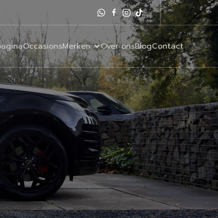
agina
Occasions
Merken
Over ons
Blog
Contact