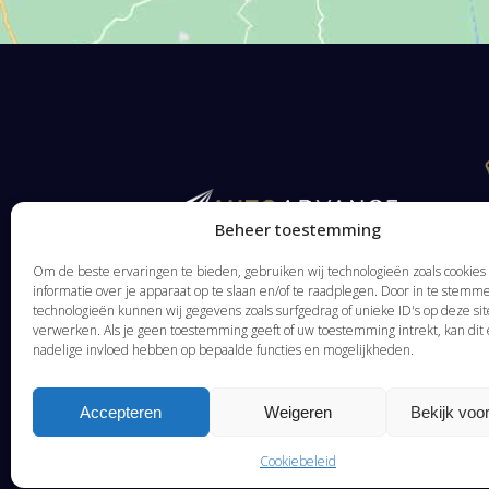
Beheer toestemming
Om de beste ervaringen te bieden, gebruiken wij technologieën zoals cookie
informatie over je apparaat op te slaan en/of te raadplegen. Door in te stem
technologieën kunnen wij gegevens zoals surfgedrag of unieke ID's op deze sit
verwerken. Als je geen toestemming geeft of uw toestemming intrekt, kan dit
nadelige invloed hebben op bepaalde functies en mogelijkheden.
Accepteren
Weigeren
Bekijk voo
Cookiebeleid