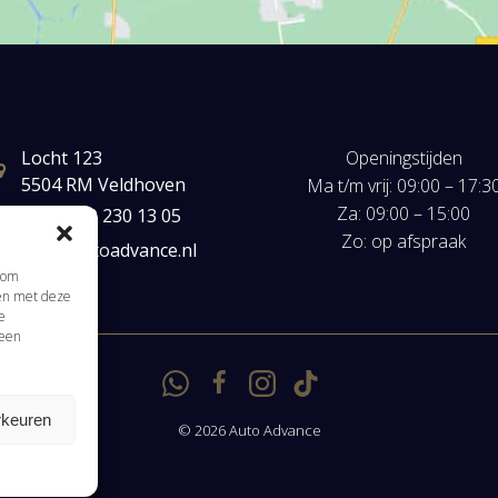
Locht 123
Openingstijden
5504 RM Veldhoven
Ma t/m vrij: 09:00 – 17:3
Za: 09:00 – 15:00
+31(0) 40 230 13 05
Zo: op afspraak
mail@autoadvance.nl
s om
men met deze
Klik om marketing cookies te accepteren en
e
 een
deze inhoud in te schakelen
rkeuren
© 2026 Auto Advance