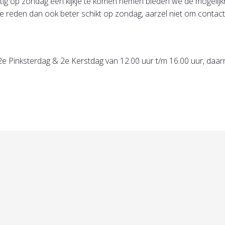
rustig op zondag een kijkje te komen nemen bieden we de mogeli
e reden dan ook beter schikt op zondag, aarzel niet om contact
e Pinksterdag & 2e Kerstdag van 12.00 uur t/m 16.00 uur, daar