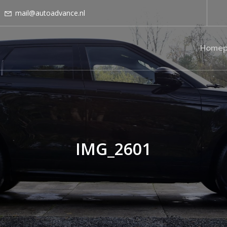
mail@autoadvance.nl
Homep
IMG_2601