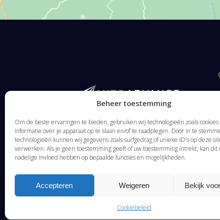
Beheer toestemming
Om de beste ervaringen te bieden, gebruiken wij technologieën zoals cookie
informatie over je apparaat op te slaan en/of te raadplegen. Door in te stem
technologieën kunnen wij gegevens zoals surfgedrag of unieke ID's op deze sit
verwerken. Als je geen toestemming geeft of uw toestemming intrekt, kan dit
nadelige invloed hebben op bepaalde functies en mogelijkheden.
Accepteren
Weigeren
Bekijk voo
Cookiebeleid