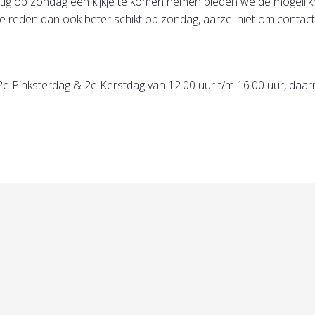
rustig op zondag een kijkje te komen nemen bieden we de mogeli
e reden dan ook beter schikt op zondag, aarzel niet om contact
e Pinksterdag & 2e Kerstdag van 12.00 uur t/m 16.00 uur, daar