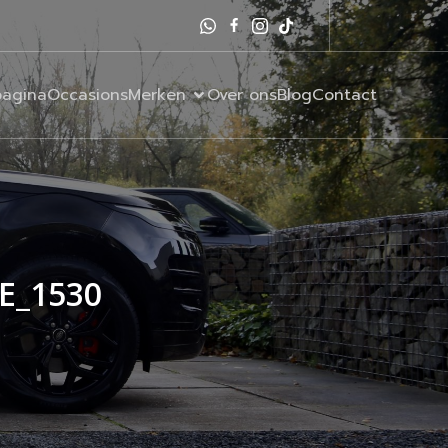
agina
Occasions
Merken
Over ons
Blog
Contact
SE_1530