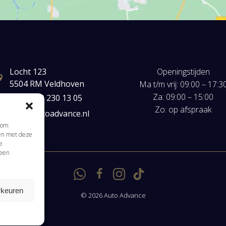
Locht 123
Openingstijden
5504 RM Veldhoven
Ma t/m vrij: 09:00 – 17:3
Za: 09:00 – 15:00
+31(0) 40 230 13 05
Zo: op afspraak
mail@autoadvance.nl
s om
men met deze
Klik om marketing cookies te accepteren en
e
 een
deze inhoud in te schakelen
rkeuren
© 2026 Auto Advance