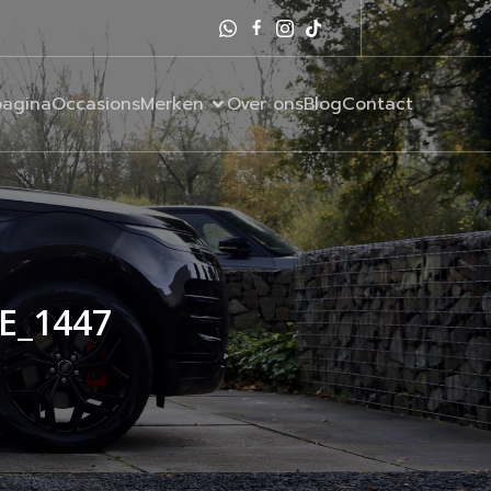
agina
Occasions
Merken
Over ons
Blog
Contact
SE_1447