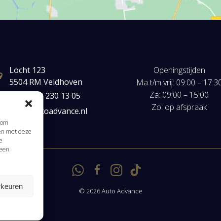
Locht 123
Openingstijden
5504 RM Veldhoven
Ma t/m vrij: 09:00 – 17:3
Za: 09:00 – 15:00
+31(0) 40 230 13 05
Zo: op afspraak
mail@autoadvance.nl
s om
men met deze
Klik om marketing cookies te accepteren en
e
 een
deze inhoud in te schakelen
rkeuren
© 2026 Auto Advance