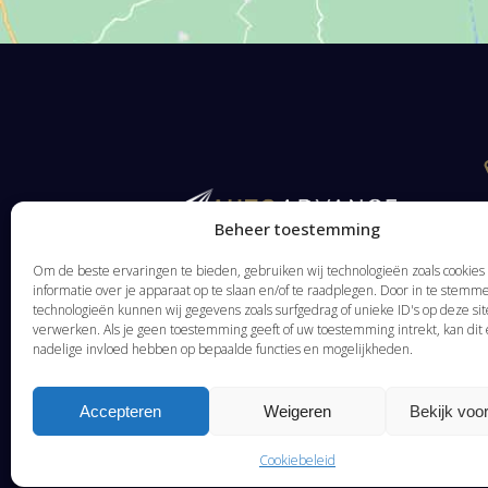
Beheer toestemming
Om de beste ervaringen te bieden, gebruiken wij technologieën zoals cookie
informatie over je apparaat op te slaan en/of te raadplegen. Door in te stem
technologieën kunnen wij gegevens zoals surfgedrag of unieke ID's op deze sit
verwerken. Als je geen toestemming geeft of uw toestemming intrekt, kan dit
nadelige invloed hebben op bepaalde functies en mogelijkheden.
Accepteren
Weigeren
Bekijk voo
Cookiebeleid