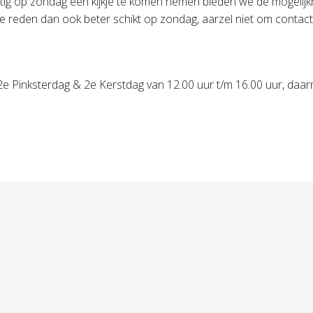
rustig op zondag een kijkje te komen nemen bieden we de mogeli
e reden dan ook beter schikt op zondag, aarzel niet om contact
e Pinksterdag & 2e Kerstdag van 12.00 uur t/m 16.00 uur, daar