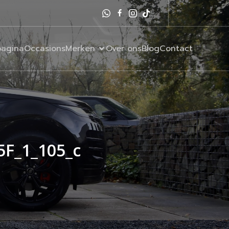
agina
Occasions
Merken
Over ons
Blog
Contact
5F_1_105_c