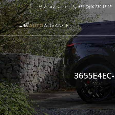
Auto Advance
+31 (0)40 230 13 05
3655E4EC-