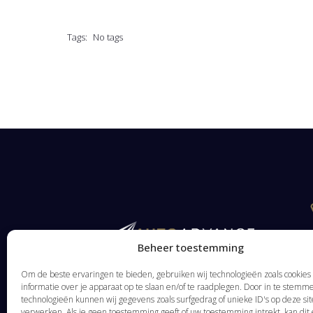
Tags:
No tags
Beheer toestemming
Om de beste ervaringen te bieden, gebruiken wij technologieën zoals cookie
informatie over je apparaat op te slaan en/of te raadplegen. Door in te stem
technologieën kunnen wij gegevens zoals surfgedrag of unieke ID's op deze sit
verwerken. Als je geen toestemming geeft of uw toestemming intrekt, kan dit