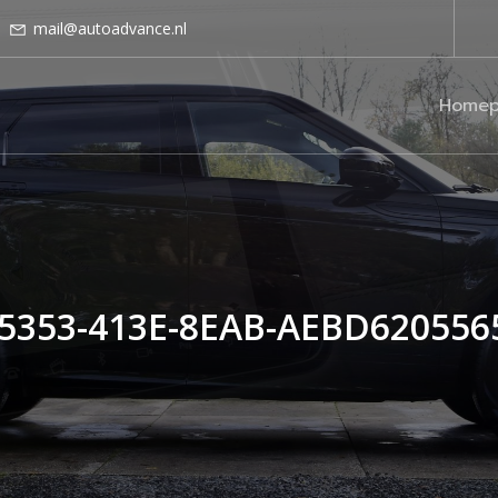
mail@autoadvance.nl
Homep
5353-413E-8EAB-AEBD620556