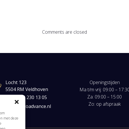
Comments are closed
Locht 123
Openingstijden
5504 RM Veldhoven
Ma t/m vrij: 09:00 – 17:3
Za: 09:00 – 15:00
+31(0) 40 230 13 05
Zo: op afspraak
mail@autoadvance.nl
s om
men met deze
e
 een