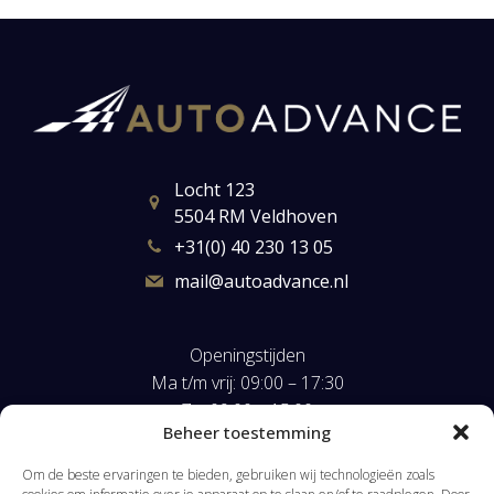
Locht 123
5504 RM Veldhoven
+31(0) 40 230 13 05
mail@autoadvance.nl
Openingstijden
Ma t/m vrij: 09:00 – 17:30
Za: 09:00 – 15:00
Beheer toestemming
Zo: op afspraak
Om de beste ervaringen te bieden, gebruiken wij technologieën zoals