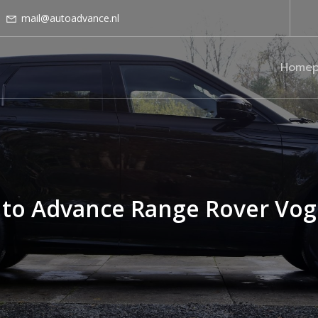
mail@autoadvance.nl
Homep
to Advance Range Rover Vo