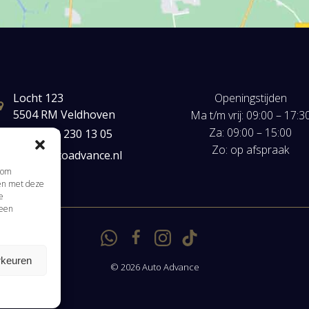
Locht 123
Openingstijden
5504 RM Veldhoven
Ma t/m vrij: 09:00 – 17:3
Za: 09:00 – 15:00
+31(0) 40 230 13 05
Zo: op afspraak
mail@autoadvance.nl
s om
men met deze
Klik om marketing cookies te accepteren en
e
 een
deze inhoud in te schakelen
rkeuren
© 2026 Auto Advance