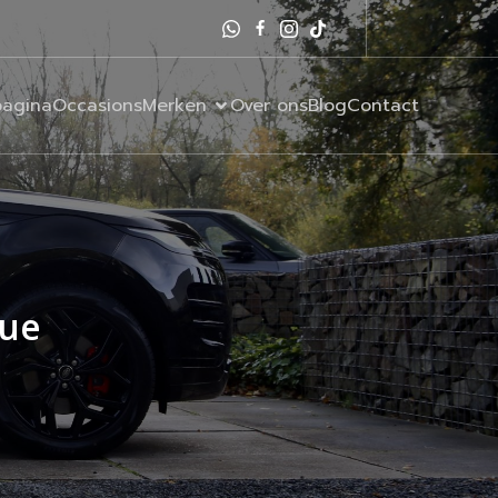
agina
Occasions
Merken
Over ons
Blog
Contact
gue