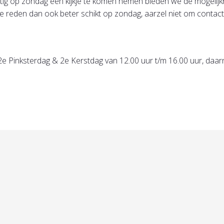
rustig op zondag een kijkje te komen nemen bieden we de mogeli
e reden dan ook beter schikt op zondag, aarzel niet om contact
e Pinksterdag & 2e Kerstdag van 12.00 uur t/m 16.00 uur, daar