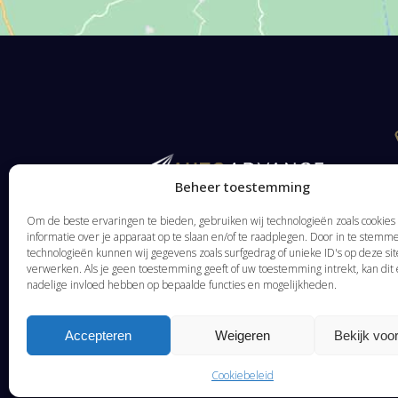
Beheer toestemming
Om de beste ervaringen te bieden, gebruiken wij technologieën zoals cookie
informatie over je apparaat op te slaan en/of te raadplegen. Door in te stem
technologieën kunnen wij gegevens zoals surfgedrag of unieke ID's op deze sit
verwerken. Als je geen toestemming geeft of uw toestemming intrekt, kan dit
nadelige invloed hebben op bepaalde functies en mogelijkheden.
Accepteren
Weigeren
Bekijk voo
Cookiebeleid