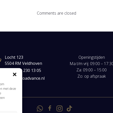
Comments are closed
Locht 123
Openingstijden
5504 RM Veldhoven
Ma t/m vrij: 09:00 – 17:3
Za: 09:00 – 15:00
+31(0) 40 230 13 05
Zo: op afspraak
mail@autoadvance.nl
s om
men met deze
e
 een