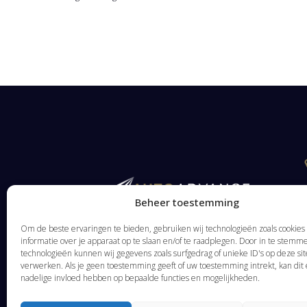
Beheer toestemming
Om de beste ervaringen te bieden, gebruiken wij technologieën zoals cookie
informatie over je apparaat op te slaan en/of te raadplegen. Door in te stem
technologieën kunnen wij gegevens zoals surfgedrag of unieke ID's op deze sit
verwerken. Als je geen toestemming geeft of uw toestemming intrekt, kan dit
nadelige invloed hebben op bepaalde functies en mogelijkheden.