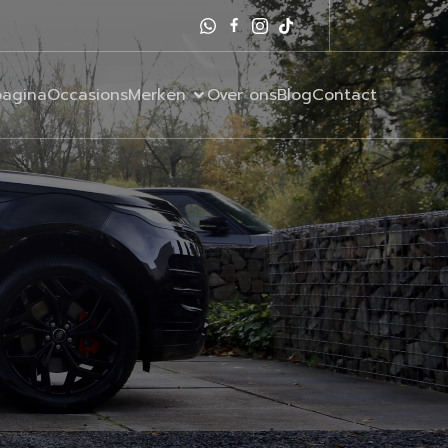
agina
Occasions
Merken
Over ons
Blog
Contact