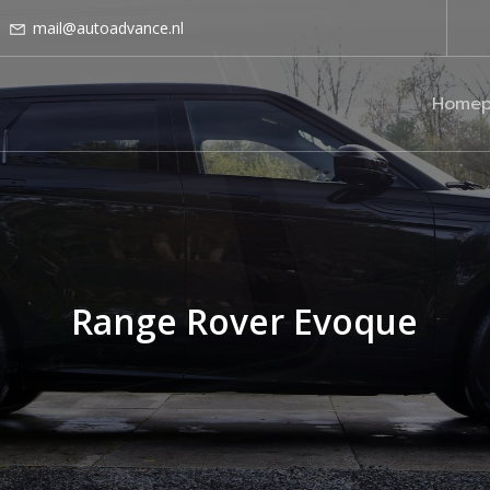
mail@autoadvance.nl
Homep
Range Rover Evoque