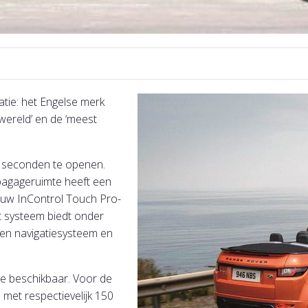
tie: het Engelse merk
wereld’ en de ‘meest
8 seconden te openen.
 bagageruimte heeft een
euw InControl Touch Pro-
t systeem biedt onder
een navigatiesysteem en
ie beschikbaar. Voor de
s met respectievelijk 150