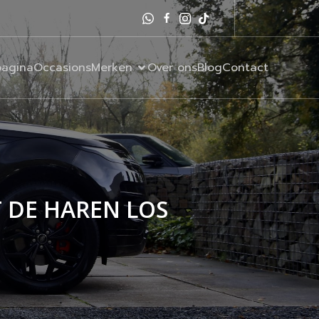
agina
Occasions
Merken
Over ons
Blog
Contact
 DE HAREN LOS