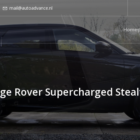
mail@autoadvance.nl
Homep
ge Rover Supercharged Steal