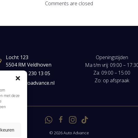
Comments are closed
Locht 123
Openingstijden
5504 RM Veldhoven
Ma t/m vrij: 09:00 – 17:3
Za: 09:00 – 15:00
+31(0) 40 230 13 05
Zo: op afspraak
mail@autoadvance.nl
s om
men met deze
e
 een
rkeuren
© 2026 Auto Advance