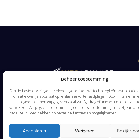
Beheer toestemming
Om de beste ervaringen te bieden, gebruiken wij technologieën zoals cookie
informatie over je apparaat op te slaan en/of te raadplegen. Door in te stem
technologieën kunnen wij gegevens zoals surfgedrag of unieke ID's op deze sit
verwerken. Als je geen toestemming geeft of uw toestemming intrekt, kan dit
nadelige invloed hebben op bepaalde functies en mogelijkheden.
Accepteren
Weigeren
Bekijk voo