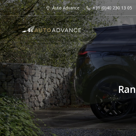
Auto Advance
+31 (0)40 230 13 05
Ran