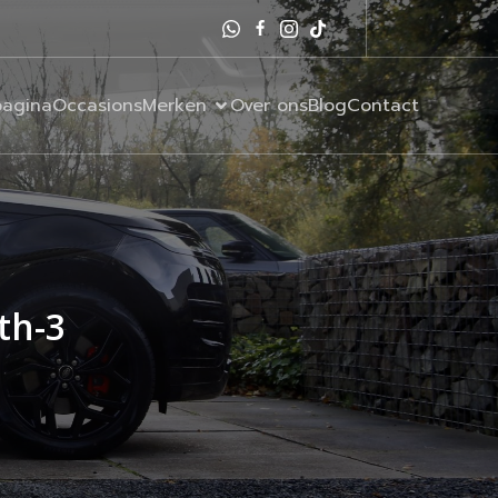
agina
Occasions
Merken
Over ons
Blog
Contact
th-3