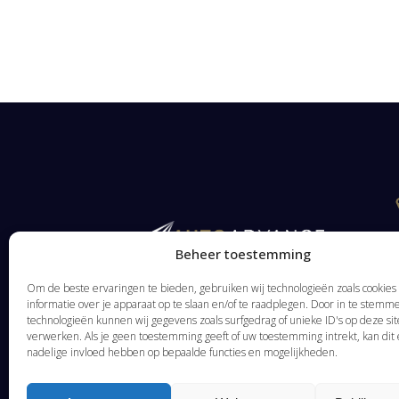
Beheer toestemming
Om de beste ervaringen te bieden, gebruiken wij technologieën zoals cookie
informatie over je apparaat op te slaan en/of te raadplegen. Door in te stem
technologieën kunnen wij gegevens zoals surfgedrag of unieke ID's op deze sit
verwerken. Als je geen toestemming geeft of uw toestemming intrekt, kan dit
nadelige invloed hebben op bepaalde functies en mogelijkheden.