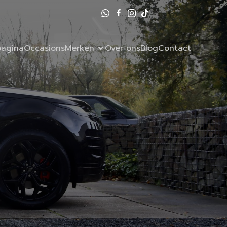
agina
Occasions
Merken
Over ons
Blog
Contact