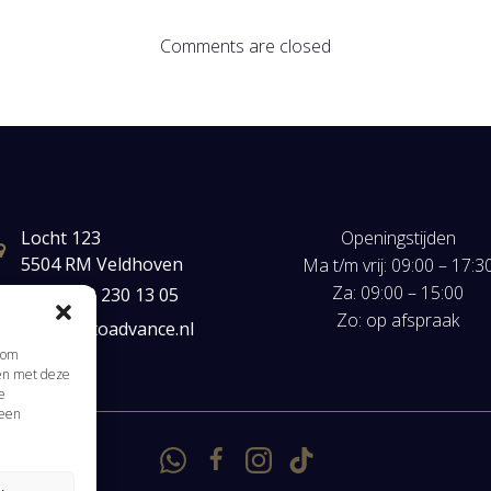
Comments are closed
Locht 123
Openingstijden
5504 RM Veldhoven
Ma t/m vrij: 09:00 – 17:3
Za: 09:00 – 15:00
+31(0) 40 230 13 05
Zo: op afspraak
mail@autoadvance.nl
s om
men met deze
e
 een