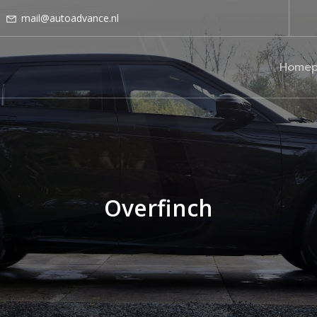
mail@autoadvance.nl
Homep
Overfinch