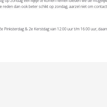
rustig op zondag een kijkje te komen nemen bieden we de mogeli
e reden dan ook beter schikt op zondag, aarzel niet om contact
e Pinksterdag & 2e Kerstdag van 12.00 uur t/m 16.00 uur, daar