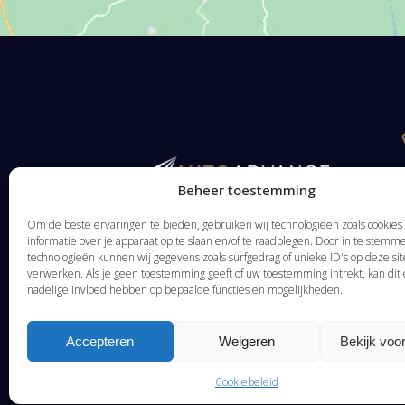
Beheer toestemming
Om de beste ervaringen te bieden, gebruiken wij technologieën zoals cookie
informatie over je apparaat op te slaan en/of te raadplegen. Door in te stem
technologieën kunnen wij gegevens zoals surfgedrag of unieke ID's op deze sit
verwerken. Als je geen toestemming geeft of uw toestemming intrekt, kan dit
nadelige invloed hebben op bepaalde functies en mogelijkheden.
Accepteren
Weigeren
Bekijk voo
Cookiebeleid