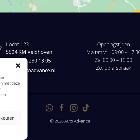
Locht 123
Openingstijden
5504 RM Veldhoven
Ma t/m vrij: 09:00 – 17:3
Za: 09:00 – 15:00
+31(0) 40 230 13 05
Zo: op afspraak
mail@autoadvance.nl
s om
men met deze
Klik om marketing cookies te accepteren en
e
 een
deze inhoud in te schakelen
rkeuren
© 2026 Auto Advance