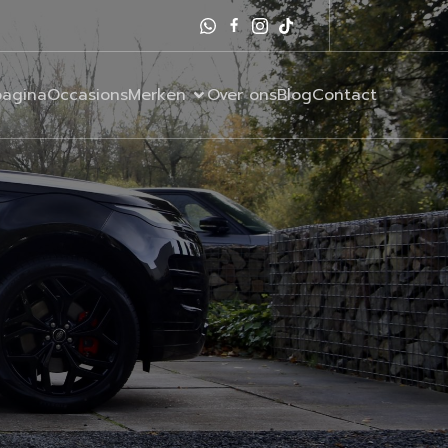
agina
Occasions
Merken
Over ons
Blog
Contact