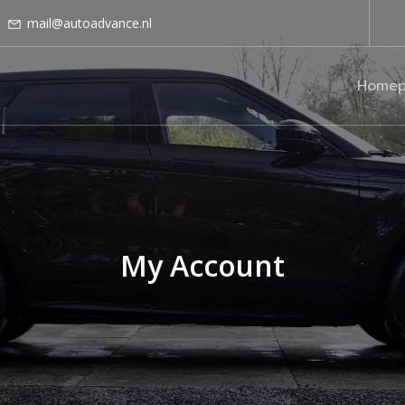
mail@autoadvance.nl
Homep
My Account