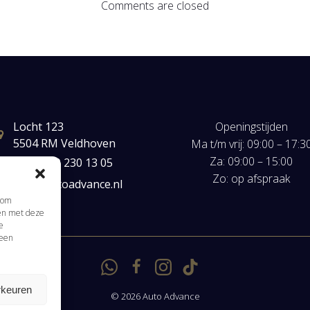
Comments are closed
Locht 123
Openingstijden
5504 RM Veldhoven
Ma t/m vrij: 09:00 – 17:3
Za: 09:00 – 15:00
+31(0) 40 230 13 05
Zo: op afspraak
mail@autoadvance.nl
s om
men met deze
e
 een
rkeuren
© 2026 Auto Advance