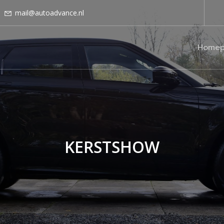
mail@autoadvance.nl
Homep
KERSTSHOW