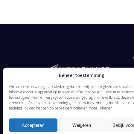
Beheer toestemming
Om de beste ervaringen te bieden, gebruiken wij technologieën zoals cookie
informatie over je apparaat op te slaan en/of te raadplegen. Door in te stem
technologieën kunnen wij gegevens zoals surfgedrag of unieke ID's op deze sit
verwerken. Als je geen toestemming geeft of uw toestemming intrekt, kan dit
nadelige invloed hebben op bepaalde functies en mogelijkheden.
Accepteren
Weigeren
Bekijk voo