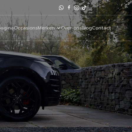
agina
Occasions
Merken
Over ons
Blog
Contact