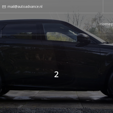
mail@autoadvance.nl
Homep
2