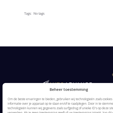
Tags:
No tags
Beheer toestemming
Om de beste ervaringen te bieden, gebruiken wij technologieën zoals cookie
informatie over je apparaat op te slaan en/of te raadplegen. Door in te stem
technologieën kunnen wij gegevens zoals surfgedrag of unieke ID's op deze sit
verwerken. Als je geen toestemming geeft of uw toestemming intrekt, kan dit