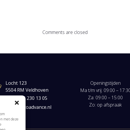
Comments are closed
Locht 123
Openingstijden
5504 RM Veldhoven
Ma t/m vrij: 09:00 – 17:3
Za: 09:00 – 15:00
+31(0) 40 230 13 05
Zo: op afspraak
mail@autoadvance.nl
s om
men met deze
e
 een