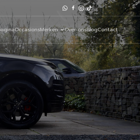
agina
Occasions
Merken
Over ons
Blog
Contact