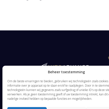
Beheer toestemming
Om de beste ervaringen te bieden, gebruiken wij technologieën zoals cookie
informatie over je apparaat op te slaan en/of te raadplegen. Door in te stem
technologieën kunnen wij gegevens zoals surfgedrag of unieke ID's op deze sit
verwerken. Als je geen toestemming geeft of uw toestemming intrekt, kan dit
nadelige invloed hebben op bepaalde functies en mogelijkheden.