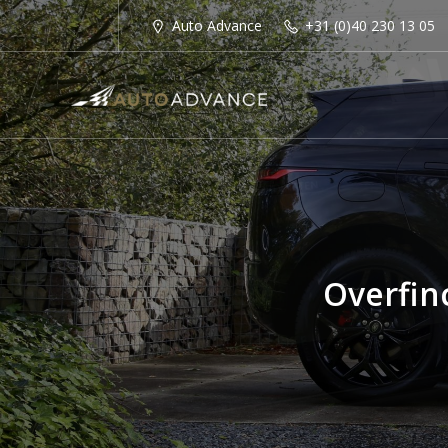
Auto Advance
+31 (0)40 230 13 05
Overfin