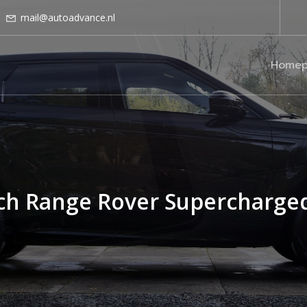
mail@autoadvance.nl
Homep
ch Range Rover Supercharged