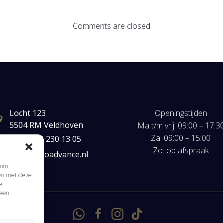
Comments are closed
Locht 123
Openingstijden
5504 RM Veldhoven
Ma t/m vrij: 09:00 – 17:3
Za: 09:00 – 15:00
+31(0) 40 230 13 05
Zo: op afspraak
mail@autoadvance.nl
s om
men met deze
e
 een