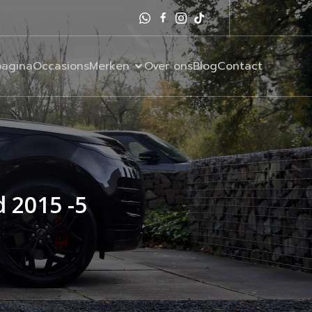
agina
Occasions
Merken
Over ons
Blog
Contact
 2015 -5