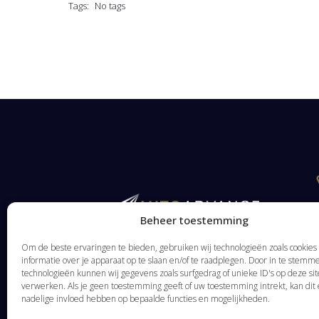
Tags:
No tags
Beheer toestemming
Om de beste ervaringen te bieden, gebruiken wij technologieën zoals cookie
informatie over je apparaat op te slaan en/of te raadplegen. Door in te stem
technologieën kunnen wij gegevens zoals surfgedrag of unieke ID's op deze sit
verwerken. Als je geen toestemming geeft of uw toestemming intrekt, kan dit
nadelige invloed hebben op bepaalde functies en mogelijkheden.