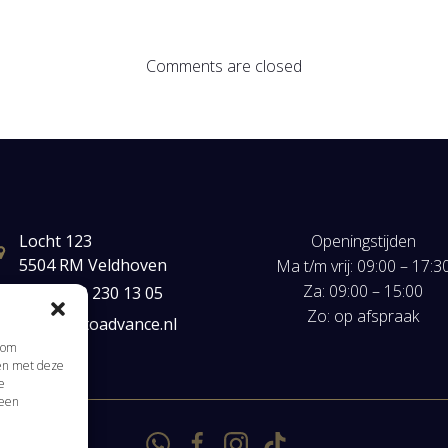
Comments are closed
Locht 123
Openingstijden
5504 RM Veldhoven
Ma t/m vrij: 09:00 – 17:3
Za: 09:00 – 15:00
+31(0) 40 230 13 05
Zo: op afspraak
mail@autoadvance.nl
s om
men met deze
e
 een