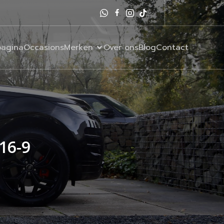
agina
Occasions
Merken
Over ons
Blog
Contact
16-9