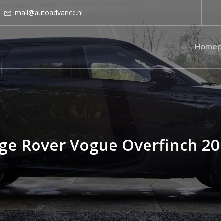
mail@autoadvance.nl
Homep
ge Rover Vogue Overfinch 20