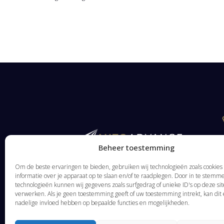
Beheer toestemming
Om de beste ervaringen te bieden, gebruiken wij technologieën zoals cookie
informatie over je apparaat op te slaan en/of te raadplegen. Door in te stem
technologieën kunnen wij gegevens zoals surfgedrag of unieke ID's op deze sit
verwerken. Als je geen toestemming geeft of uw toestemming intrekt, kan dit
nadelige invloed hebben op bepaalde functies en mogelijkheden.