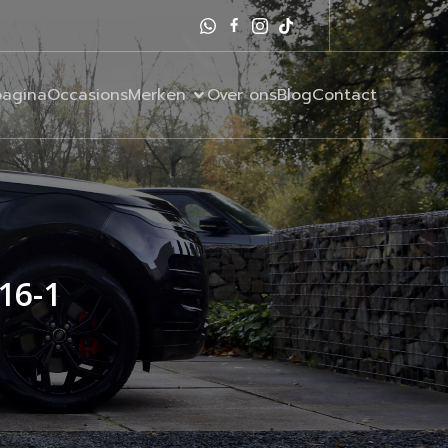
agina
Occasions
Merken
Over ons
Blog
Contact
16-1