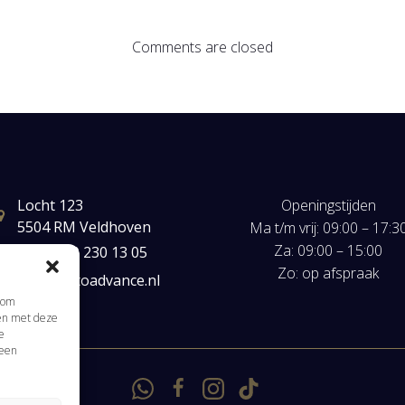
Comments are closed
Locht 123
Openingstijden
5504 RM Veldhoven
Ma t/m vrij: 09:00 – 17:3
Za: 09:00 – 15:00
+31(0) 40 230 13 05
Zo: op afspraak
mail@autoadvance.nl
s om
men met deze
e
 een