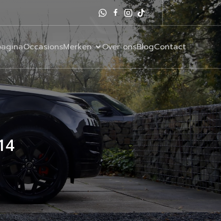
agina
Occasions
Merken
Over ons
Blog
Contact
14