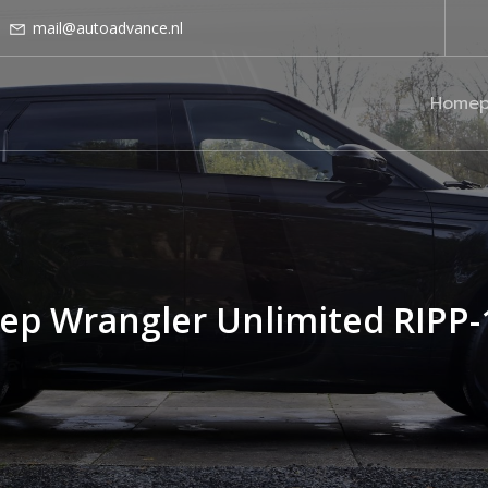
mail@autoadvance.nl
Homep
eep Wrangler Unlimited RIPP-