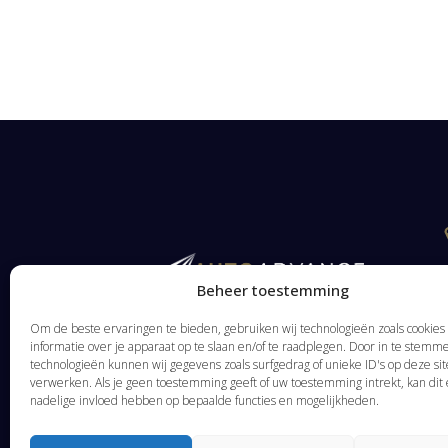
Beheer toestemming
Om de beste ervaringen te bieden, gebruiken wij technologieën zoals cookie
informatie over je apparaat op te slaan en/of te raadplegen. Door in te stem
technologieën kunnen wij gegevens zoals surfgedrag of unieke ID's op deze sit
verwerken. Als je geen toestemming geeft of uw toestemming intrekt, kan dit
nadelige invloed hebben op bepaalde functies en mogelijkheden.