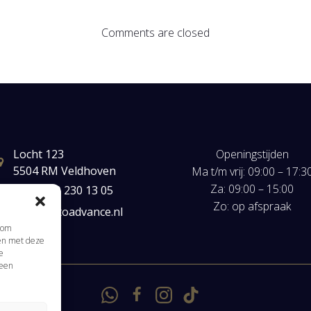
Comments are closed
Locht 123
Openingstijden
5504 RM Veldhoven
Ma t/m vrij: 09:00 – 17:3
Za: 09:00 – 15:00
+31(0) 40 230 13 05
Zo: op afspraak
mail@autoadvance.nl
s om
men met deze
e
 een