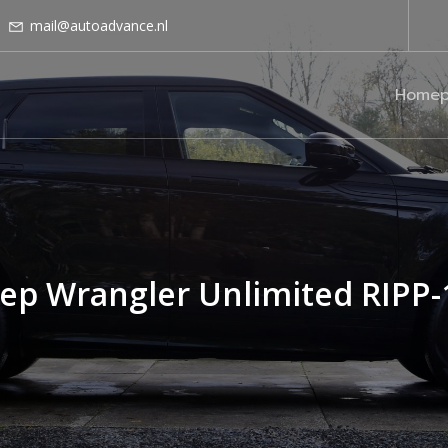
mail@autoadvance.nl
Homep
eep Wrangler Unlimited RIPP-