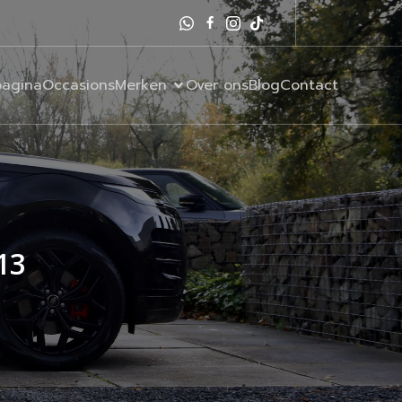
agina
Occasions
Merken
Over ons
Blog
Contact
13