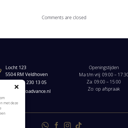
Comments are closed
Locht 123
Openingstijden
5504 RM Veldhoven
Ma t/m vrij: 09:00 – 17:3
Za: 09:00 – 15:00
+31(0) 40 230 13 05
Zo: op afspraak
mail@autoadvance.nl
s om
men met deze
e
 een