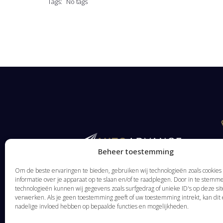
Tags:
No tags
Beheer toestemming
Om de beste ervaringen te bieden, gebruiken wij technologieën zoals cookie
informatie over je apparaat op te slaan en/of te raadplegen. Door in te stem
technologieën kunnen wij gegevens zoals surfgedrag of unieke ID's op deze sit
verwerken. Als je geen toestemming geeft of uw toestemming intrekt, kan dit
nadelige invloed hebben op bepaalde functies en mogelijkheden.