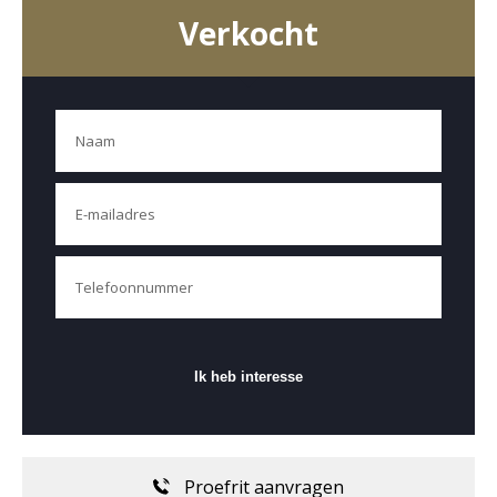
buitensp.elektr.verstel -verwarmb.+inklapbaar
Verkocht
Elektrisch bedienbare achterklep met
sensorsturing
ruitensproeiers/wisserbladen verwarmbaar
multimedia scherm groot
Toon meer
Ik heb interesse
Proefrit aanvragen