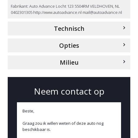
Fabrikant: Auto Advance Locht 123 5504RM VELDHOVEN, NL
0402301305 http://www.autoadvance.nl mail@autoadvance.nl
Technisch
Opties
Aantal versnellingen
9
Milieu
Interieur
Vermogen
Energielabel
Elektrisch verstelbare stoel(en) met geheugen
585 pk
Neem contact op
G
Sportstoelen
Aantal cilinders
Verbruik (gemiddeld)
Cruise control
8
13.1 liter per 100km
Cilinderinhoud
Voorstoelen verwarmd
CO
uitstoot
2