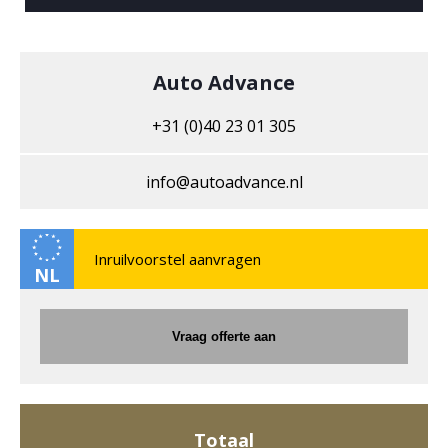
Rijstrooksensor met correctie
Hoogte
alarmsysteem uitgebreid
137 cm
Auto Advance
full-LED koplampen
+31 (0)40 23 01 305
smartphone integratie
info@autoadvance.nl
Bots herkenning systeem
Volledig digitaal instrumentenpaneel
NL
stuur verwarmd
Vraag offerte aan
electronic climate control
Draadloze telefoonlader
Totaal